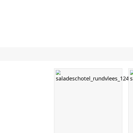
Ee
Bij ons bent u op het juis
mogelijkheden in onze winkel. 
Minimaal
2 dagen van te 