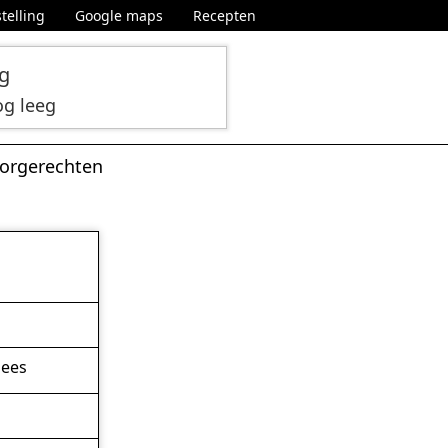
telling
Google maps
Recepten
ng
og leeg
orgerechten
lees