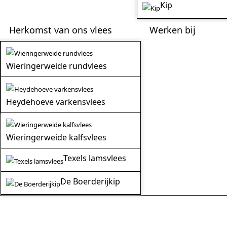
Kip
Herkomst van ons vlees
Werken bij
Wieringerweide rundvlees
Heydehoeve varkensvlees
Wieringerweide kalfsvlees
Texels lamsvlees
De Boerderijkip
deschotels van Jos Koeleman uit Julian