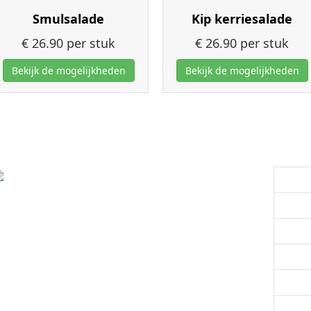
Smulsalade
Kip kerriesalade
€ 26.90
per stuk
€ 26.90
per stuk
Bekijk de mogelijkheden
Bekijk de mogelijkheden
Versspecialist
Maan
Dinsd
Woens
Donde
Vrijda
Zater