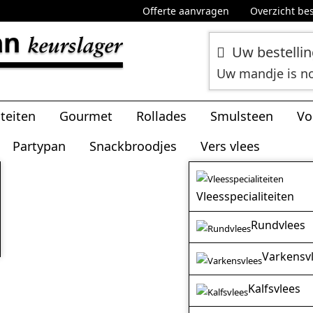
Offerte aanvragen
Overzicht bes
Uw bestelli
Uw mandje is n
iteiten
Gourmet
Rollades
Smulsteen
Vo
Partypan
Snackbroodjes
Vers vlees
Vleesspecialiteiten
Rundvlees
Varkensv
Kalfsvlees