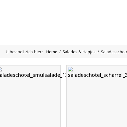
n verjaardag, jubileum of gewoon een gezellig feest
te adres, voor een keur aan heerlijke eigengemaakte 
Deze heerlijke salades worden geleverd op luxe cat
ze zeker bij u in de koelkast passen.
voren
bestellen is gewenst omdat wij uitsluitend met 
U bevindt zich hier:
Home
/
Salades & Hapjes
/
Saladesschot