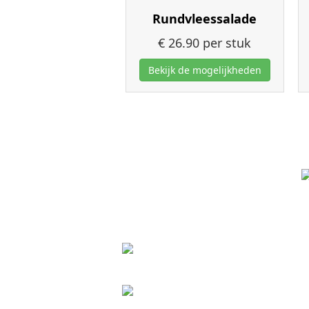
Rundvleessalade
€ 26.90
per stuk
Bekijk de mogelijkheden
Jos Koeleman
Winkelcentrum De Riepel
Schoolweg 27
1787AV Julianadorp
0223 200
000